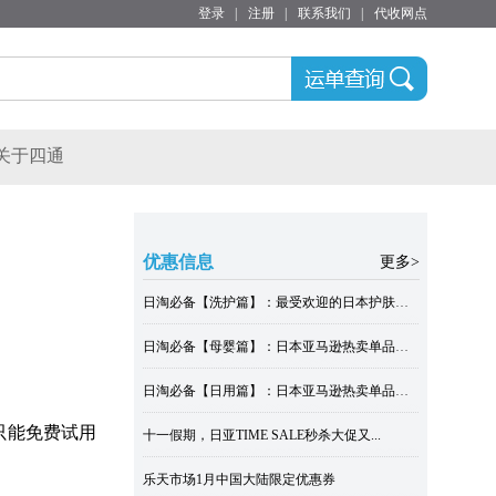
登录
|
注册
|
联系我们
|
代收网点
关于四通
优惠信息
更多>
日淘必备【洗护篇】：最受欢迎的日本护肤单品
日淘必备【母婴篇】：日本亚马逊热卖单品大全
日淘必备【日用篇】：日本亚马逊热卖单品大全
只能免费试用
十一假期，日亚TIME SALE秒杀大促又...
乐天市场1月中国大陆限定优惠券